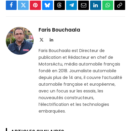
Facebook
Twitter
Pinterest
Bluesky
Threads
Partager
Email
LinkedIn
WhatsApp
Copi
sur
le
Telegram
lien
Faris Bouchaala
X
LinkedIn
(Twitter)
Faris Bouchaala est Directeur de
publication et Rédacteur en chef de
MotorsActu, média automobile français
fondé en 2018. Journaliste automobile
depuis plus de 14 ans, il couvre l’actualité
automobile française et européenne,
avec un focus sur les essais, les
nouveautés constructeurs,
l’électrification et les technologies
embarquées.