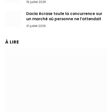
l’art de rouler cheveux au vent
19 juillet 2026
Dacia écrase toute la concurrence sur
un marché où personne ne l’attendait
31 juillet 2026
À LIRE