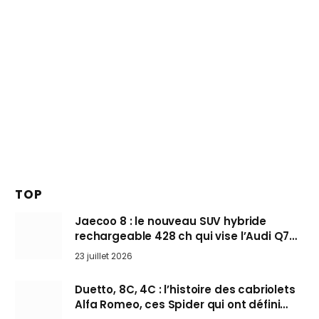
TOP
Jaecoo 8 : le nouveau SUV hybride
rechargeable 428 ch qui vise l’Audi Q7
arrive en Europe cet automne
23 juillet 2026
Duetto, 8C, 4C : l’histoire des cabriolets
Alfa Romeo, ces Spider qui ont défini