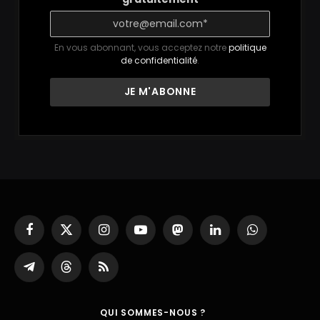
En vous abonnant, vous acceptez notre
politique
de confidentialité
.
Facebook
X
Instagram
YouTube
Mastodon
LinkedIn
WhatsApp
(Twitter)
Partager
Threads
RSS
sur
Telegram
QUI SOMMES-NOUS ?