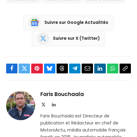
Suivre sur Google Actualités
Suivre sur X (Twitter)
Facebook
Twitter
Pinterest
Bluesky
Threads
Partager
Email
LinkedIn
WhatsApp
Copi
sur
le
Telegram
lien
Faris Bouchaala
X
LinkedIn
(Twitter)
Faris Bouchaala est Directeur de
publication et Rédacteur en chef de
MotorsActu, média automobile français
fondé en 2018. Journaliste automobile