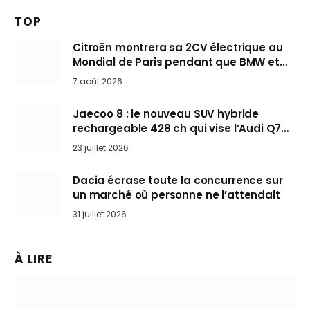
TOP
Citroën montrera sa 2CV électrique au
Mondial de Paris pendant que BMW et
Mini désertent le salon
7 août 2026
Jaecoo 8 : le nouveau SUV hybride
rechargeable 428 ch qui vise l’Audi Q7
arrive en Europe cet automne
23 juillet 2026
Dacia écrase toute la concurrence sur
un marché où personne ne l’attendait
31 juillet 2026
À LIRE