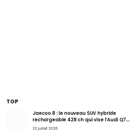
TOP
Jaecoo 8 : le nouveau SUV hybride
rechargeable 428 ch qui vise l’Audi Q7
arrive en Europe cet automne
23 juillet 2026