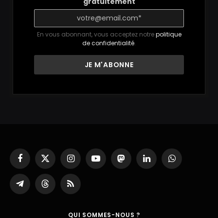
gratuitement
En vous abonnant, vous acceptez notre
politique
de confidentialité
.
Facebook
X
Instagram
YouTube
Mastodon
LinkedIn
WhatsApp
(Twitter)
Partager
Threads
RSS
sur
Telegram
QUI SOMMES-NOUS ?