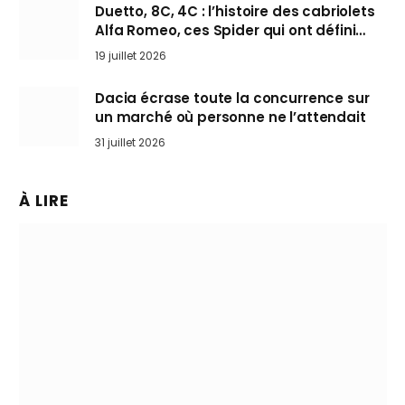
Duetto, 8C, 4C : l’histoire des cabriolets
Alfa Romeo, ces Spider qui ont défini
l’art de rouler cheveux au vent
19 juillet 2026
Dacia écrase toute la concurrence sur
un marché où personne ne l’attendait
31 juillet 2026
À LIRE