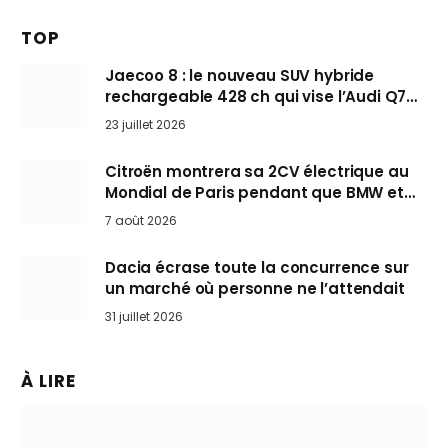
TOP
Jaecoo 8 : le nouveau SUV hybride
rechargeable 428 ch qui vise l’Audi Q7
arrive en Europe cet automne
23 juillet 2026
Citroën montrera sa 2CV électrique au
Mondial de Paris pendant que BMW et
Mini désertent le salon
7 août 2026
Dacia écrase toute la concurrence sur
un marché où personne ne l’attendait
31 juillet 2026
À LIRE