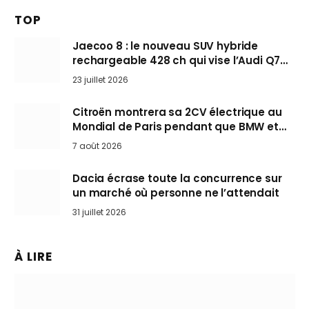
TOP
Jaecoo 8 : le nouveau SUV hybride
rechargeable 428 ch qui vise l’Audi Q7
arrive en Europe cet automne
23 juillet 2026
Citroën montrera sa 2CV électrique au
Mondial de Paris pendant que BMW et
Mini désertent le salon
7 août 2026
Dacia écrase toute la concurrence sur
un marché où personne ne l’attendait
31 juillet 2026
À LIRE