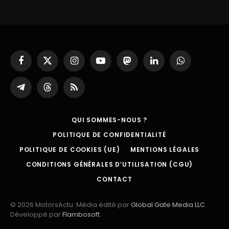
Facebook
X
Instagram
YouTube
Mastodon
LinkedIn
WhatsApp
(Twitter)
Partager
Threads
RSS
sur
Telegram
QUI SOMMES-NOUS ?
POLITIQUE DE CONFIDENTIALITÉ
POLITIQUE DE COOKIES (UE)
MENTIONS LÉGALES
CONDITIONS GÉNÉRALES D’UTILISATION (CGU)
CONTACT
© 2026 MotorsActu. Média édité par
Global Gate Media LLC
.
Développé par
Flambosoft
.