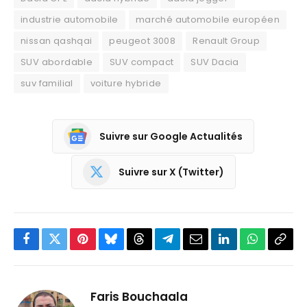
industrie automobile
marché automobile européen
nissan qashqai
peugeot 3008
Renault Group
SUV abordable
SUV compact
SUV Dacia
suv familial
voiture hybride
Suivre sur Google Actualités
Suivre sur X (Twitter)
Facebook
Twitter
Pinterest
Bluesky
Threads
Partager
Email
LinkedIn
WhatsApp
Copi
sur
le
Telegram
lien
Faris Bouchaala