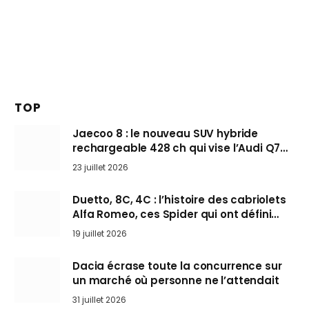
TOP
Jaecoo 8 : le nouveau SUV hybride
rechargeable 428 ch qui vise l’Audi Q7
arrive en Europe cet automne
23 juillet 2026
Duetto, 8C, 4C : l’histoire des cabriolets
Alfa Romeo, ces Spider qui ont défini
l’art de rouler cheveux au vent
19 juillet 2026
Dacia écrase toute la concurrence sur
un marché où personne ne l’attendait
31 juillet 2026