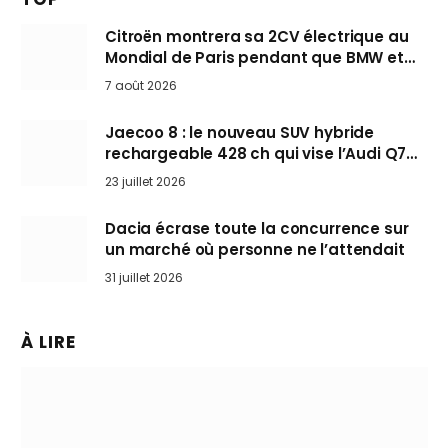
Citroën montrera sa 2CV électrique au
Mondial de Paris pendant que BMW et
Mini désertent le salon
7 août 2026
Jaecoo 8 : le nouveau SUV hybride
rechargeable 428 ch qui vise l’Audi Q7
arrive en Europe cet automne
23 juillet 2026
Dacia écrase toute la concurrence sur
un marché où personne ne l’attendait
31 juillet 2026
À LIRE