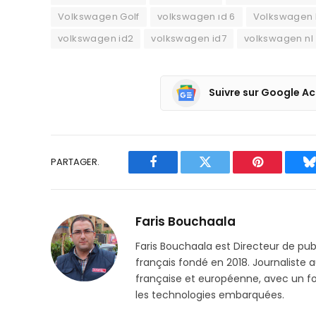
Volkswagen Golf
volkswagen ıd 6
Volkswagen I
volkswagen id2
volkswagen id7
volkswagen nl
Suivre sur Google Ac
PARTAGER.
Facebook
Twitter
Pinterest
B
Faris Bouchaala
Faris Bouchaala est Directeur de pu
français fondé en 2018. Journaliste a
française et européenne, avec un focu
les technologies embarquées.