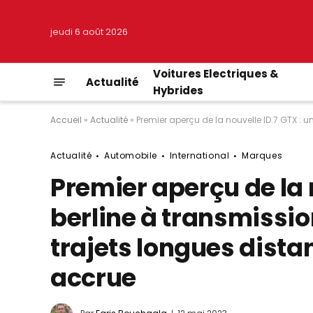
jeudi 6 août 2026
Voitures Electriques &
Actualité
Hybrides
Accueil
»
Actualité
»
Premier aperçu de la nouvelle ID.7 GTX : 
Actualité
Automobile
International
Marques
Premier aperçu de la n
berline à transmissio
trajets longues dist
accrue