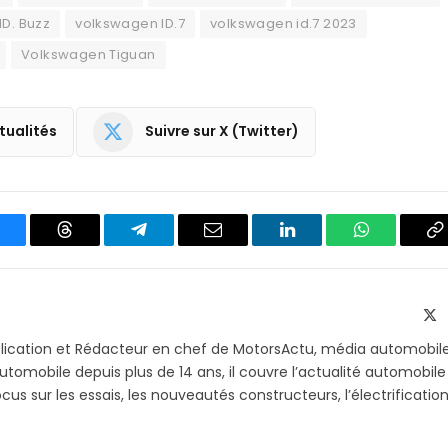
D. Buzz
volkswagen ID.7
volkswagen id.7 2023
Volkswagen Tiguan
tualités
Suivre sur X (Twitter)
luesky
Threads
Partager
Email
LinkedIn
WhatsApp
C
sur
le
Telegram
li
X
(T
blication et Rédacteur en chef de MotorsActu, média automobil
utomobile depuis plus de 14 ans, il couvre l’actualité automobile
s sur les essais, les nouveautés constructeurs, l’électrification