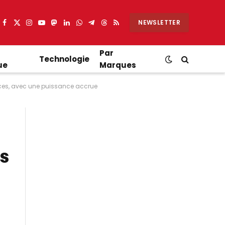
NEWSLETTER
Facebook
X
Instagram
YouTube
Mastodon
LinkedIn
WhatsApp
Partager
Threads
RSS
(Twitter)
sur
Telegram
Par
Technologie
ue
Marques
ances, avec une puissance accrue
es