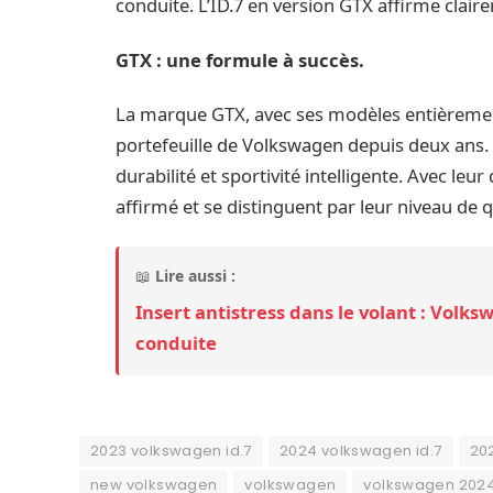
conduite. L’ID.7 en version GTX affirme clai
GTX : une formule à succès.
La marque GTX, avec ses modèles entièrement
portefeuille de Volkswagen depuis deux ans. 
durabilité et sportivité intelligente. Avec leu
affirmé et se distinguent par leur niveau de q
📖
Lire aussi :
Insert antistress dans le volant : Volks
conduite
2023 volkswagen id.7
2024 volkswagen id.7
20
new volkswagen
volkswagen
volkswagen 202