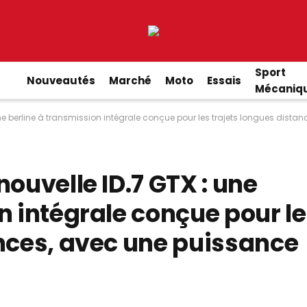
Sport
Nouveautés
Marché
Moto
Essais
Mécaniq
une berline à transmission intégrale conçue pour les trajets longues dist
ouvelle ID.7 GTX : une
n intégrale conçue pour l
ances, avec une puissance