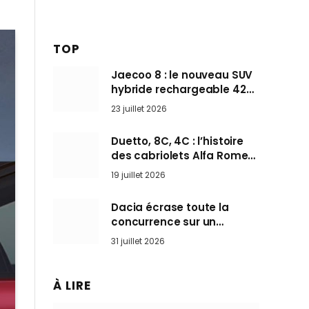
TOP
Jaecoo 8 : le nouveau SUV
hybride rechargeable 428
ch qui vise l’Audi Q7 arrive
23 juillet 2026
en Europe cet automne
Duetto, 8C, 4C : l’histoire
des cabriolets Alfa Romeo,
ces Spider qui ont défini
19 juillet 2026
l’art de rouler cheveux au
vent
Dacia écrase toute la
concurrence sur un
marché où personne ne
31 juillet 2026
l’attendait
À LIRE