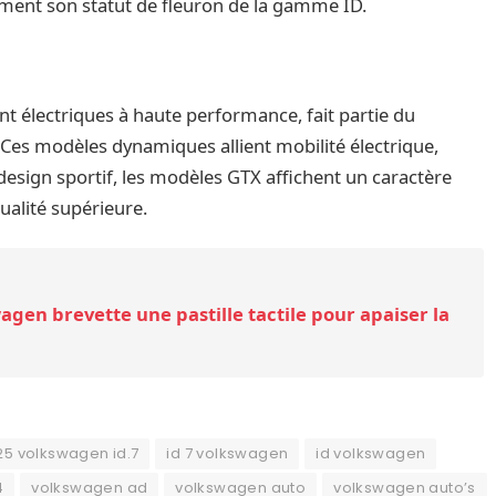
rement son statut de fleuron de la gamme ID.
 électriques à haute performance, fait partie du
Ces modèles dynamiques allient mobilité électrique,
r design sportif, les modèles GTX affichent un caractère
ualité supérieure.
wagen brevette une pastille tactile pour apaiser la
25 volkswagen id.7
id 7 volkswagen
id volkswagen
4
volkswagen ad
volkswagen auto
volkswagen auto’s