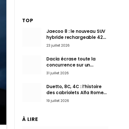
TOP
Jaecoo 8 : le nouveau SUV
hybride rechargeable 428
ch qui vise l’Audi Q7 arrive
23 juillet 2026
en Europe cet automne
Dacia écrase toute la
concurrence sur un
marché où personne ne
31 juillet 2026
l’attendait
Duetto, 8C, 4C : l’histoire
des cabriolets Alfa Romeo,
ces Spider qui ont défini
19 juillet 2026
l’art de rouler cheveux au
vent
À LIRE