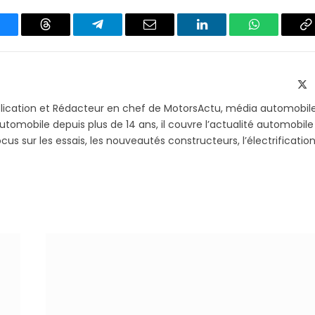
luesky
Threads
Partager
Email
LinkedIn
WhatsApp
C
sur
le
Telegram
li
X
(T
blication et Rédacteur en chef de MotorsActu, média automobil
utomobile depuis plus de 14 ans, il couvre l’actualité automobile
s sur les essais, les nouveautés constructeurs, l’électrification