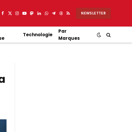
NEWSLETTER
Facebook
X
Instagram
YouTube
Mastodon
LinkedIn
WhatsApp
Partager
Threads
RSS
(Twitter)
sur
Telegram
Par
Technologie
ue
Marques
sa