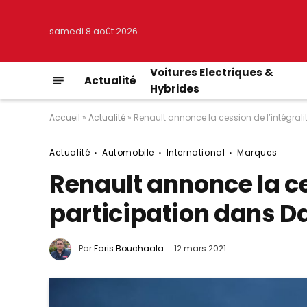
samedi 8 août 2026
Voitures Electriques &
Actualité
Hybrides
Accueil
»
Actualité
»
Renault annonce la cession de l’intégrali
Actualité
Automobile
International
Marques
Renault annonce la ce
participation dans D
Par
Faris Bouchaala
12 mars 2021