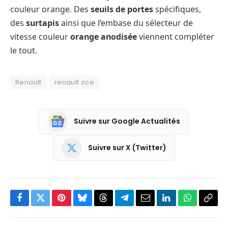
couleur orange. Des
seuils de portes
spécifiques,
des
surtapis
ainsi que l’embase du sélecteur de
vitesse couleur
orange anodisée
viennent compléter
le tout.
Renault
renault zoe
Suivre sur Google Actualités
Suivre sur X (Twitter)
Facebook
Twitter
Pinterest
Bluesky
Threads
Partager
Email
LinkedIn
WhatsApp
Copi
sur
le