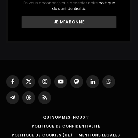
En vous abonnant, vous acceptez notre
politique
de confidentialité
.
Facebook
X
Instagram
YouTube
Mastodon
LinkedIn
WhatsApp
(Twitter)
Partager
Threads
RSS
sur
Telegram
QUI SOMMES-NOUS ?
POLITIQUE DE CONFIDENTIALITÉ
POLITIQUE DE COOKIES (UE)
MENTIONS LÉGALES