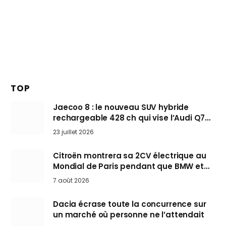
TOP
Jaecoo 8 : le nouveau SUV hybride
rechargeable 428 ch qui vise l’Audi Q7
arrive en Europe cet automne
23 juillet 2026
Citroën montrera sa 2CV électrique au
Mondial de Paris pendant que BMW et
Mini désertent le salon
7 août 2026
Dacia écrase toute la concurrence sur
un marché où personne ne l’attendait