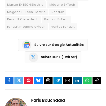
Master E-TECH Electric
Mégane E-Tech
Mégane E-Tech Electric
Renault
Renault Clio e-tech
Renault E-Tech
renault megane e-tech
ventes renault
Suivre sur Google Actualités
Suivre sur X (Twitter)
Facebook
Twitter
Pinterest
Bluesky
Threads
Partager
Email
LinkedIn
WhatsApp
Copi
sur
le
Telegram
lien
Faris Bouchaala