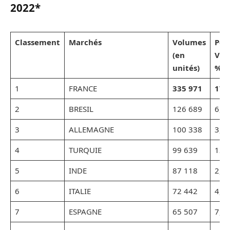
2022*
Classement
Marchés
Volumes
Pén
(en
VP+
unités)
%)
1
FRANCE
335 971
17,
2
BRESIL
126 689
6,5
3
ALLEMAGNE
100 338
3,5
4
TURQUIE
99 639
12,
5
INDE
87 118
2,0
6
ITALIE
72 442
4,9
7
ESPAGNE
65 507
7,0