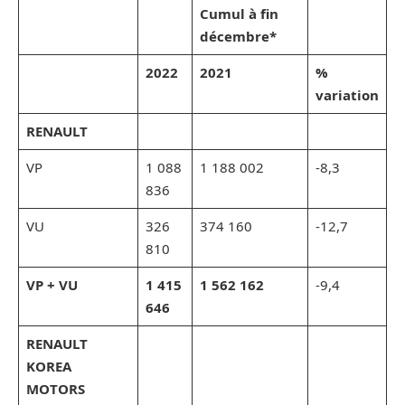
Cumul à fin
décembre*
2022
2021
%
variation
RENAULT
VP
1 088
1 188 002
-8,3
836
VU
326
374 160
-12,7
810
VP + VU
1 415
1 562 162
-9,4
646
RENAULT
KOREA
MOTORS