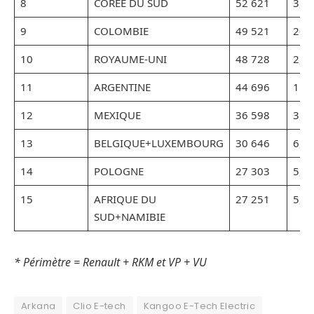
8
COREE DU SUD
52 621
3,2
9
COLOMBIE
49 521
20,
10
ROYAUME-UNI
48 728
2,6
11
ARGENTINE
44 696
11,
12
MEXIQUE
36 598
3,4
13
BELGIQUE+LUXEMBOURG
30 646
6,5
14
POLOGNE
27 303
5,7
15
AFRIQUE DU
27 251
5,4
SUD+NAMIBIE
* Périmètre = Renault + RKM et VP + VU
Arkana
Clio E-tech
Kangoo E-Tech Electric