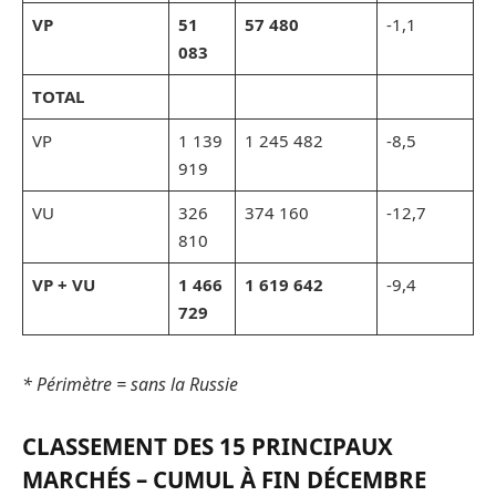
VP
51
57 480
-1,1
083
TOTAL
VP
1 139
1 245 482
-8,5
919
VU
326
374 160
-12,7
810
VP + VU
1 466
1 619 642
-9,4
729
* Périmètre = sans la Russie
CLASSEMENT DES 15 PRINCIPAUX
MARCHÉS – CUMUL À FIN D
É
CEMBRE