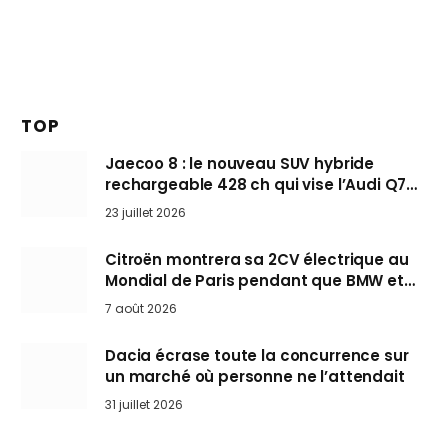
TOP
Jaecoo 8 : le nouveau SUV hybride
rechargeable 428 ch qui vise l’Audi Q7
arrive en Europe cet automne
23 juillet 2026
Citroën montrera sa 2CV électrique au
Mondial de Paris pendant que BMW et
Mini désertent le salon
7 août 2026
Dacia écrase toute la concurrence sur
un marché où personne ne l’attendait
31 juillet 2026