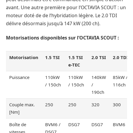
avant. Une autre première pour l’OCTAVIA SCOUT : un
moteur doté de de l’hybridation légère. Le 2.0 TDI
délivre désormais jusqu’à 147 kW (200 ch).
Motorisations disponibles sur l’OCTAVIA SCOUT :
Motorisation
1.5 TSI
1.5 TSI
2.0 TSI
2.0 TDI
e-TEC
Puissance
110kW
110kW
140kW
85kW /
/ 150ch
/ 150ch
/
116ch
190ch
Couple max.
250
250
320
300
[Nm]
Boîte de
BVM6 /
DSG7
DSG7
BVM6
vitesses
DSG7