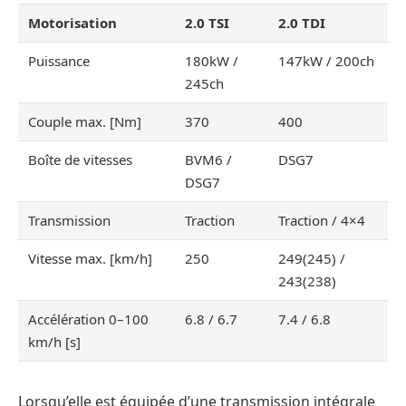
Motorisation
2.0 TSI
2.0 TDI
Puissance
180kW /
147kW / 200ch
245ch
Couple max. [Nm]
370
400
Boîte de vitesses
BVM6 /
DSG7
DSG7
Transmission
Traction
Traction / 4×4
Vitesse max. [km/h]
250
249(245) /
243(238)
Accélération 0–100
6.8 / 6.7
7.4 / 6.8
km/h [s]
Lorsqu’elle est équipée d’une transmission intégrale