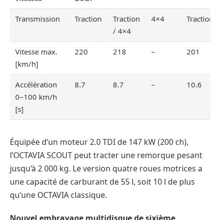
Transmission
Traction
Traction
4×4
Traction
/ 4×4
Vitesse max.
220
218
–
201
[km/h]
Accélération
8.7
8.7
–
10.6
0–100 km/h
[s]
Équipée d’un moteur 2.0 TDI de 147 kW (200 ch),
l’OCTAVIA SCOUT peut tracter une remorque pesant
jusqu’à 2 000 kg. Le version quatre roues motrices a
une capacité de carburant de 55 l, soit 10 l de plus
qu’une OCTAVIA classique.
Nouvel embrayage multidisque de sixième