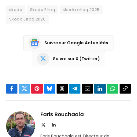
skoda
Skoda Elroq
skoda elroq 2025
Skoda Elroq 2026
Suivre sur Google Actualités
Suivre sur X (Twitter)
Facebook
Twitter
Pinterest
Bluesky
Threads
Partager
Email
LinkedIn
WhatsApp
Copi
sur
le
Telegram
lien
Faris Bouchaala
X
LinkedIn
(Twitter)
Faris Bouchaala est Directeur de