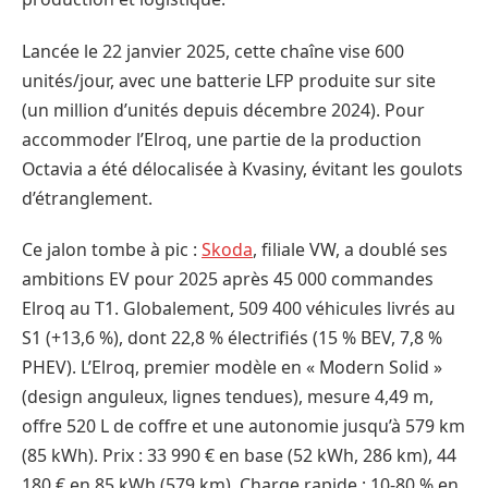
Lancée le 22 janvier 2025, cette chaîne vise 600
unités/jour, avec une batterie LFP produite sur site
(un million d’unités depuis décembre 2024). Pour
accommoder l’Elroq, une partie de la production
Octavia a été délocalisée à Kvasiny, évitant les goulots
d’étranglement.
Ce jalon tombe à pic :
Skoda
, filiale VW, a doublé ses
ambitions EV pour 2025 après 45 000 commandes
Elroq au T1. Globalement, 509 400 véhicules livrés au
S1 (+13,6 %), dont 22,8 % électrifiés (15 % BEV, 7,8 %
PHEV). L’Elroq, premier modèle en « Modern Solid »
(design anguleux, lignes tendues), mesure 4,49 m,
offre 520 L de coffre et une autonomie jusqu’à 579 km
(85 kWh). Prix : 33 990 € en base (52 kWh, 286 km), 44
180 € en 85 kWh (579 km). Charge rapide : 10-80 % en