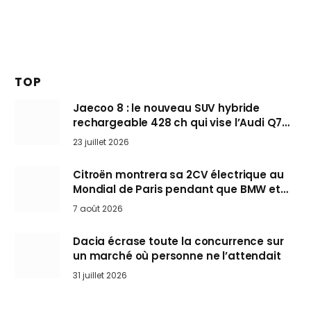
TOP
Jaecoo 8 : le nouveau SUV hybride
rechargeable 428 ch qui vise l’Audi Q7
arrive en Europe cet automne
23 juillet 2026
Citroën montrera sa 2CV électrique au
Mondial de Paris pendant que BMW et
Mini désertent le salon
7 août 2026
Dacia écrase toute la concurrence sur
un marché où personne ne l’attendait
31 juillet 2026