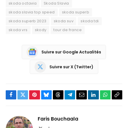
skoda octavia
Skoda Slavia
skoda slavia top speed
skoda superb
skoda superb 2023
skoda suv
skoda tdi
skoda vrs
skody
tour de france
Suivre sur Google Actualités
Suivre sur X (Twitter)
Facebook
Twitter
Pinterest
Bluesky
Threads
Partager
Email
LinkedIn
WhatsApp
Copi
sur
le
Telegram
lien
Faris Bouchaala