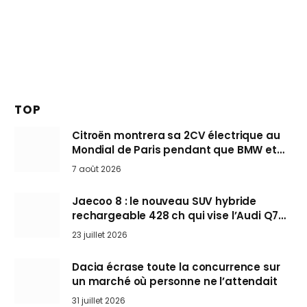
TOP
Citroën montrera sa 2CV électrique au
Mondial de Paris pendant que BMW et
Mini désertent le salon
7 août 2026
Jaecoo 8 : le nouveau SUV hybride
rechargeable 428 ch qui vise l’Audi Q7
arrive en Europe cet automne
23 juillet 2026
Dacia écrase toute la concurrence sur
un marché où personne ne l’attendait
31 juillet 2026