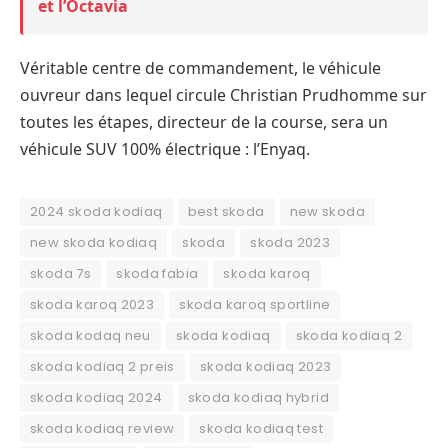
et l’Octavia
Véritable centre de commandement, le véhicule
ouvreur dans lequel circule Christian Prudhomme sur
toutes les étapes, directeur de la course, sera un
véhicule SUV 100% électrique : l’Enyaq.
2024 skoda kodiaq
best skoda
new skoda
new skoda kodiaq
skoda
skoda 2023
skoda 7s
skoda fabia
skoda karoq
skoda karoq 2023
skoda karoq sportline
skoda kodaq neu
skoda kodiaq
skoda kodiaq 2
skoda kodiaq 2 preis
skoda kodiaq 2023
skoda kodiaq 2024
skoda kodiaq hybrid
skoda kodiaq review
skoda kodiaq test