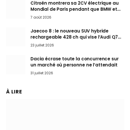
Citroën montrera sa 2CV électrique au
Mondial de Paris pendant que BMW et
Mini désertent le salon
7 août 2026
Jaecoo 8 : le nouveau SUV hybride
rechargeable 428 ch qui vise l’Audi Q7
arrive en Europe cet automne
23 juillet 2026
Dacia écrase toute la concurrence sur
un marché où personne ne l’attendait
31 juillet 2026
À LIRE