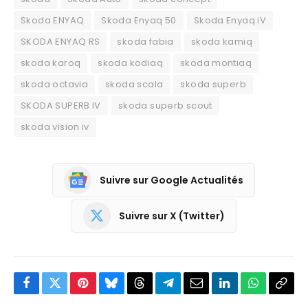
Skoda ENYAQ
Skoda Enyaq 50
Skoda Enyaq iV
SKODA ENYAQ RS
skoda fabia
skoda kamiq
skoda karoq
skoda kodiaq
skoda montiaq
skoda octavia
skoda scala
skoda superb
SKODA SUPERB IV
skoda superb scout
skoda vision iv
Suivre sur Google Actualités
Suivre sur X (Twitter)
Facebook
Twitter
Pinterest
Bluesky
Threads
Partager
Email
LinkedIn
WhatsApp
Copi