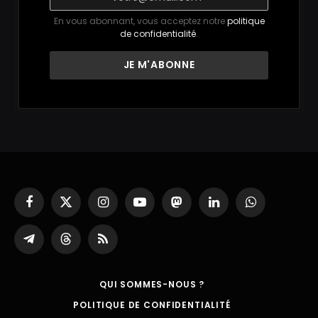
En vous abonnant, vous acceptez notre
politique
de confidentialité
.
Facebook
X
Instagram
YouTube
Mastodon
LinkedIn
WhatsApp
(Twitter)
Partager
Threads
RSS
sur
Telegram
QUI SOMMES-NOUS ?
POLITIQUE DE CONFIDENTIALITÉ