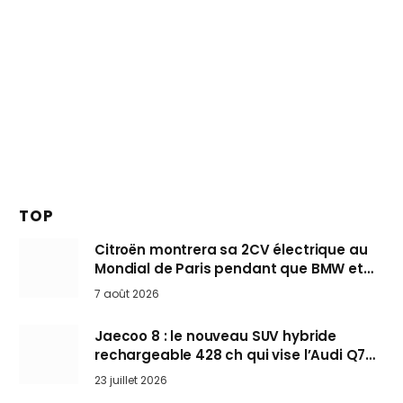
TOP
Citroën montrera sa 2CV électrique au
Mondial de Paris pendant que BMW et
Mini désertent le salon
7 août 2026
Jaecoo 8 : le nouveau SUV hybride
rechargeable 428 ch qui vise l’Audi Q7
arrive en Europe cet automne
23 juillet 2026