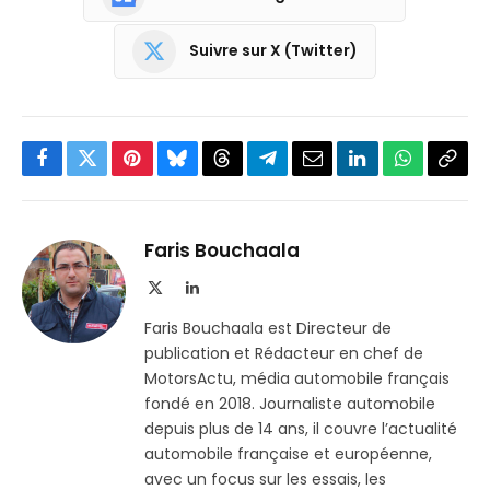
Suivre sur X (Twitter)
Facebook
Twitter
Pinterest
Bluesky
Threads
Partager
Email
LinkedIn
WhatsApp
Copi
sur
le
Telegram
lien
Faris Bouchaala
X
LinkedIn
(Twitter)
Faris Bouchaala est Directeur de
publication et Rédacteur en chef de
MotorsActu, média automobile français
fondé en 2018. Journaliste automobile
depuis plus de 14 ans, il couvre l’actualité
automobile française et européenne,
avec un focus sur les essais, les