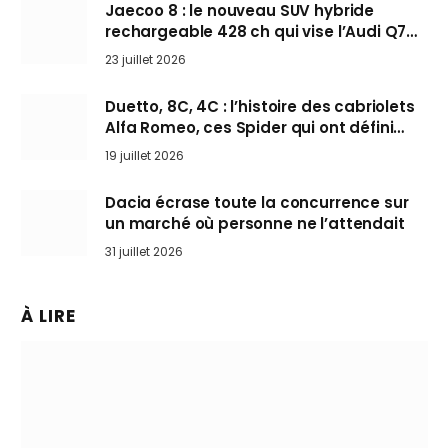
Jaecoo 8 : le nouveau SUV hybride
rechargeable 428 ch qui vise l’Audi Q7
arrive en Europe cet automne
23 juillet 2026
Duetto, 8C, 4C : l’histoire des cabriolets
Alfa Romeo, ces Spider qui ont défini
l’art de rouler cheveux au vent
19 juillet 2026
Dacia écrase toute la concurrence sur
un marché où personne ne l’attendait
31 juillet 2026
À LIRE