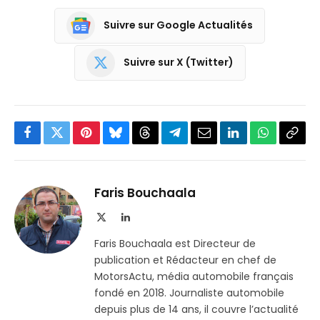
Suivre sur Google Actualités
Suivre sur X (Twitter)
Facebook
Twitter
Pinterest
Bluesky
Threads
Partager
Email
LinkedIn
WhatsApp
Copi
sur
le
Telegram
lien
Faris Bouchaala
X
LinkedIn
(Twitter)
Faris Bouchaala est Directeur de
publication et Rédacteur en chef de
MotorsActu, média automobile français
fondé en 2018. Journaliste automobile
depuis plus de 14 ans, il couvre l’actualité