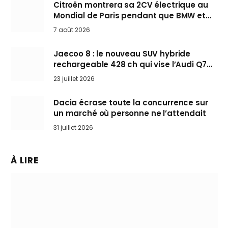
Citroën montrera sa 2CV électrique au
Mondial de Paris pendant que BMW et
Mini désertent le salon
7 août 2026
Jaecoo 8 : le nouveau SUV hybride
rechargeable 428 ch qui vise l’Audi Q7
arrive en Europe cet automne
23 juillet 2026
Dacia écrase toute la concurrence sur
un marché où personne ne l’attendait
31 juillet 2026
À LIRE