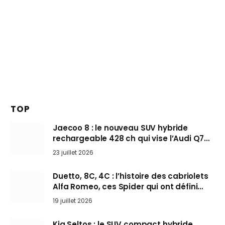
TOP
Jaecoo 8 : le nouveau SUV hybride
rechargeable 428 ch qui vise l’Audi Q7
arrive en Europe cet automne
23 juillet 2026
Duetto, 8C, 4C : l’histoire des cabriolets
Alfa Romeo, ces Spider qui ont défini
l’art de rouler cheveux au vent
19 juillet 2026
Kia Seltos : le SUV compact hybride