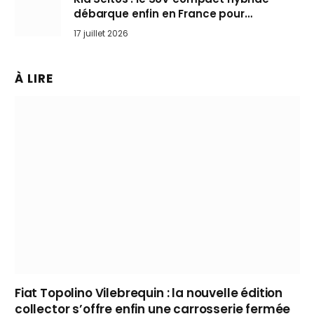
débarque enfin en France pour
bousculer les Nissan Qashqai et Toyota
17 juillet 2026
Yaris Cross
À LIRE
Fiat Topolino Vilebrequin : la nouvelle édition
collector s’offre enfin une carrosserie fermée