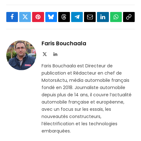
Facebook
Twitter
Pinterest
Bluesky
Threads
Partager
Email
LinkedIn
WhatsApp
Copi
sur
le
Telegram
lien
Faris Bouchaala
X
LinkedIn
(Twitter)
Faris Bouchaala est Directeur de
publication et Rédacteur en chef de
MotorsActu, média automobile français
fondé en 2018. Journaliste automobile
depuis plus de 14 ans, il couvre l’actualité
automobile française et européenne,
avec un focus sur les essais, les
nouveautés constructeurs,
l’électrification et les technologies
embarquées.