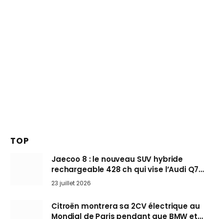
TOP
Jaecoo 8 : le nouveau SUV hybride
rechargeable 428 ch qui vise l’Audi Q7
arrive en Europe cet automne
23 juillet 2026
Citroën montrera sa 2CV électrique au
Mondial de Paris pendant que BMW et