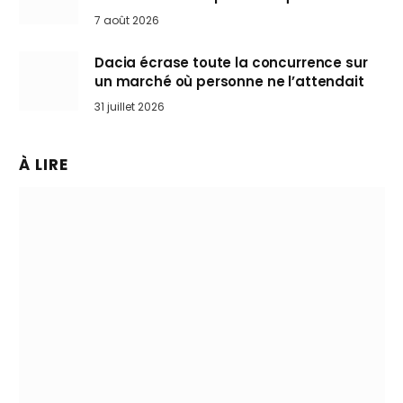
Mini désertent le salon
7 août 2026
Dacia écrase toute la concurrence sur
un marché où personne ne l’attendait
31 juillet 2026
À LIRE