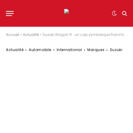
Accueil
»
Actualité
»
Suzuki Wagon R : un cap symbolique franchi avec 10 millions d’exemplaires vendus
Actualité
Automobile
International
Marques
Suzuki