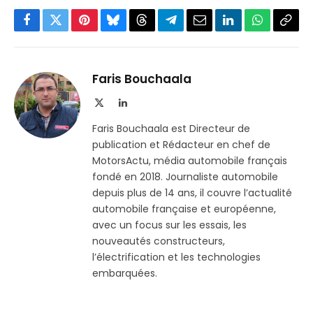
Facebook
Twitter
Pinterest
Bluesky
Threads
Partager
Email
LinkedIn
WhatsApp
Copi
sur
le
Telegram
lien
Faris Bouchaala
X
LinkedIn
(Twitter)
Faris Bouchaala est Directeur de
publication et Rédacteur en chef de
MotorsActu, média automobile français
fondé en 2018. Journaliste automobile
depuis plus de 14 ans, il couvre l’actualité
automobile française et européenne,
avec un focus sur les essais, les
nouveautés constructeurs,
l’électrification et les technologies
embarquées.