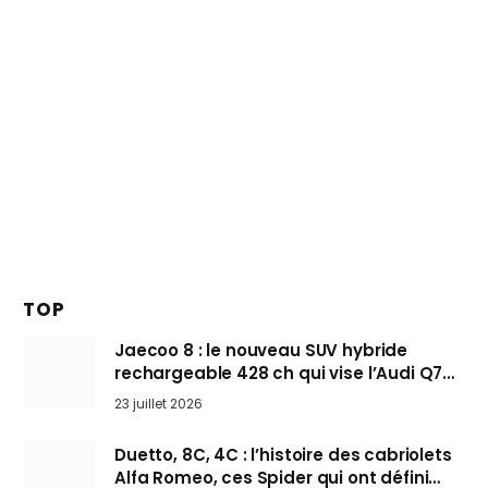
TOP
Jaecoo 8 : le nouveau SUV hybride
rechargeable 428 ch qui vise l’Audi Q7
arrive en Europe cet automne
23 juillet 2026
Duetto, 8C, 4C : l’histoire des cabriolets
Alfa Romeo, ces Spider qui ont défini