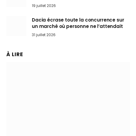
l’art de rouler cheveux au vent
19 juillet 2026
Dacia écrase toute la concurrence sur
un marché où personne ne l’attendait
31 juillet 2026
À LIRE