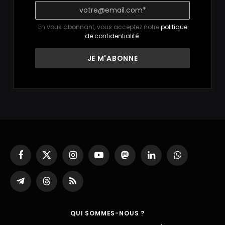
En vous abonnant, vous acceptez notre
politique
de confidentialité
.
Facebook
X
Instagram
YouTube
Mastodon
LinkedIn
WhatsApp
(Twitter)
Partager
Threads
RSS
sur
Telegram
QUI SOMMES-NOUS ?