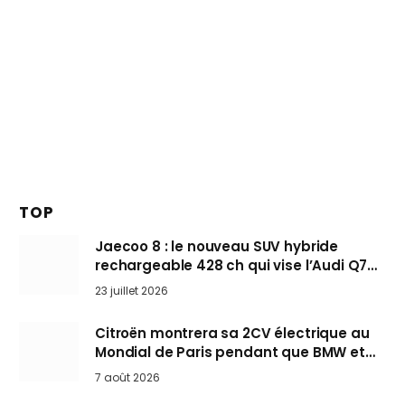
TOP
Jaecoo 8 : le nouveau SUV hybride
rechargeable 428 ch qui vise l’Audi Q7
arrive en Europe cet automne
23 juillet 2026
Citroën montrera sa 2CV électrique au
Mondial de Paris pendant que BMW et
Mini désertent le salon
7 août 2026