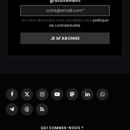
gratuitement
En vous abonnant, vous acceptez notre
politique
de confidentialité
.
Facebook
X
Instagram
YouTube
Mastodon
LinkedIn
WhatsApp
(Twitter)
Partager
Threads
RSS
sur
Telegram
QUI SOMMES-NOUS ?