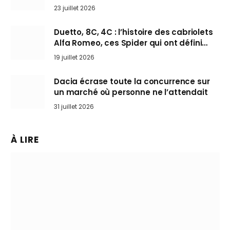
arrive en Europe cet automne
23 juillet 2026
Duetto, 8C, 4C : l’histoire des cabriolets
Alfa Romeo, ces Spider qui ont défini
l’art de rouler cheveux au vent
19 juillet 2026
Dacia écrase toute la concurrence sur
un marché où personne ne l’attendait
31 juillet 2026
À LIRE