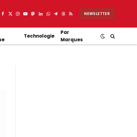
NEWSLETTER
Facebook
X
Instagram
YouTube
Mastodon
LinkedIn
WhatsApp
Partager
Threads
RSS
(Twitter)
sur
Telegram
Par
Technologie
ue
Marques