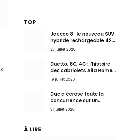
TOP
Jaecoo 8 : le nouveau SUV
hybride rechargeable 428
ch qui vise l’Audi Q7 arrive
23 juillet 2026
en Europe cet automne
Duetto, 8C, 4C : l’histoire
ux
des cabriolets Alfa Romeo,
ces Spider qui ont défini
19 juillet 2026
l’art de rouler cheveux au
vent
Dacia écrase toute la
concurrence sur un
marché où personne ne
31 juillet 2026
l’attendait
À LIRE