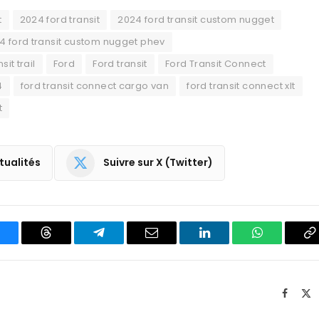
t
2024 ford transit
2024 ford transit custom nugget
4 ford transit custom nugget phev
sit trail
Ford
Ford transit
Ford Transit Connect
4
ford transit connect cargo van
ford transit connect xlt
t
tualités
Suivre sur X (Twitter)
luesky
Threads
Partager
Email
LinkedIn
WhatsApp
C
sur
le
Telegram
li
Facebo
X
(T