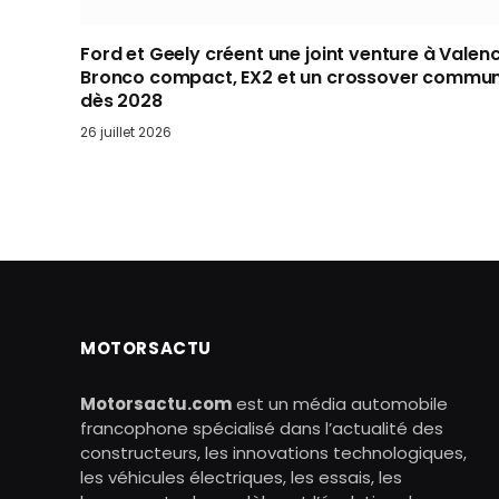
Ford et Geely créent une joint venture à Valenc
Bronco compact, EX2 et un crossover commu
dès 2028
26 juillet 2026
MOTORSACTU
Motorsactu.com
est un média automobile
francophone spécialisé dans l’actualité des
constructeurs, les innovations technologiques,
les véhicules électriques, les essais, les