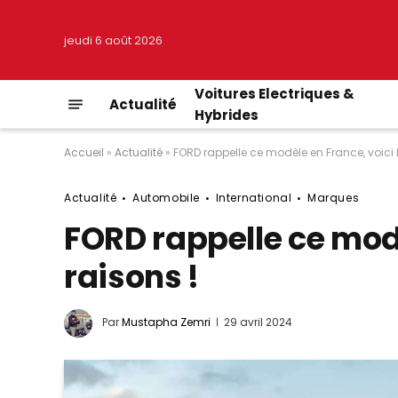
jeudi 6 août 2026
Voitures Electriques &
Actualité
Hybrides
Accueil
»
Actualité
»
FORD rappelle ce modèle en France, voici l
Actualité
Automobile
International
Marques
FORD rappelle ce modè
raisons !
Par
Mustapha Zemri
29 avril 2024