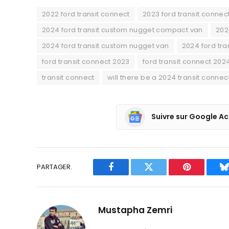
2022 ford transit connect
2023 ford transit connec
2024 ford transit custom nugget compact van
202
2024 ford transit custom nugget van
2024 ford tran
ford transit connect 2023
ford transit connect 202
transit connect
will there be a 2024 transit connec
Suivre sur Google Ac
PARTAGER.
Facebook
Twitter
Pinterest
B
Mustapha Zemri