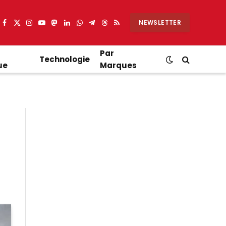
NEWSLETTER
Facebook
X
Instagram
YouTube
Mastodon
LinkedIn
WhatsApp
Partager
Threads
RSS
(Twitter)
sur
Telegram
Par
Technologie
ue
Marques