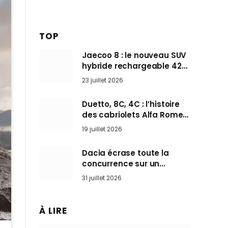
TOP
Jaecoo 8 : le nouveau SUV
hybride rechargeable 428
ch qui vise l’Audi Q7 arrive
23 juillet 2026
en Europe cet automne
Duetto, 8C, 4C : l’histoire
des cabriolets Alfa Romeo,
ces Spider qui ont défini
19 juillet 2026
l’art de rouler cheveux au
vent
Dacia écrase toute la
concurrence sur un
marché où personne ne
31 juillet 2026
l’attendait
À LIRE