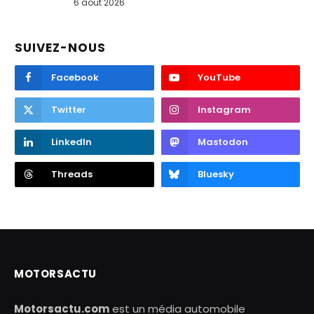
6 août 2026
SUIVEZ-NOUS
Facebook
YouTube
Twitter
Instagram
LinkedIn
Mastodon
Threads
Bluesky
MOTORSACTU
Motorsactu.com
est un média automobile