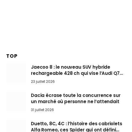
TOP
Jaecoo 8 : le nouveau SUV hybride
rechargeable 428 ch qui vise l’Audi Q7
arrive en Europe cet automne
23 juillet 2026
Dacia écrase toute la concurrence sur
un marché où personne ne l’attendait
31 juillet 2026
Duetto, 8C, 4C : l’histoire des cabriolets
Alfa Romeo, ces Spider qui ont défini