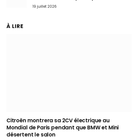
l’art de rouler cheveux au vent
19 juillet 2026
À LIRE
Citroën montrera sa 2CV électrique au
Mondial de Paris pendant que BMW et Mini
désertent le salon