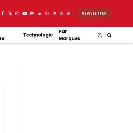
NEWSLETTER
Facebook
X
Instagram
YouTube
Mastodon
LinkedIn
WhatsApp
Partager
Threads
RSS
(Twitter)
sur
Telegram
Par
Technologie
ue
Marques