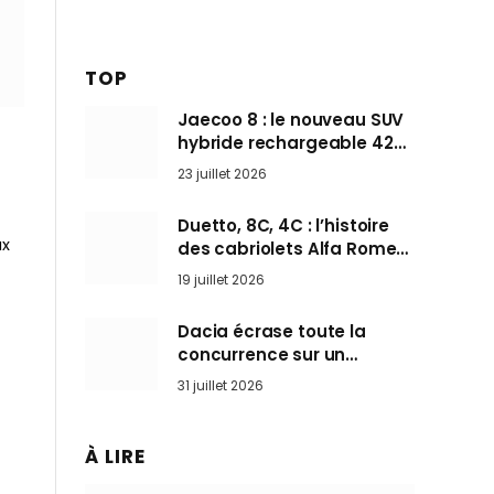
TOP
Jaecoo 8 : le nouveau SUV
hybride rechargeable 428
ch qui vise l’Audi Q7 arrive
23 juillet 2026
en Europe cet automne
Duetto, 8C, 4C : l’histoire
ux
des cabriolets Alfa Romeo,
ces Spider qui ont défini
19 juillet 2026
l’art de rouler cheveux au
vent
Dacia écrase toute la
concurrence sur un
marché où personne ne
31 juillet 2026
l’attendait
À LIRE