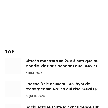
TOP
Citroën montrera sa 2CV électrique au
Mondial de Paris pendant que BMW et
Mini désertent le salon
7 août 2026
Jaecoo 8 : le nouveau SUV hybride
rechargeable 428 ch qui vise l’Audi Q7
arrive en Europe cet automne
23 juillet 2026
Dacia écrase toute la concurrence sur