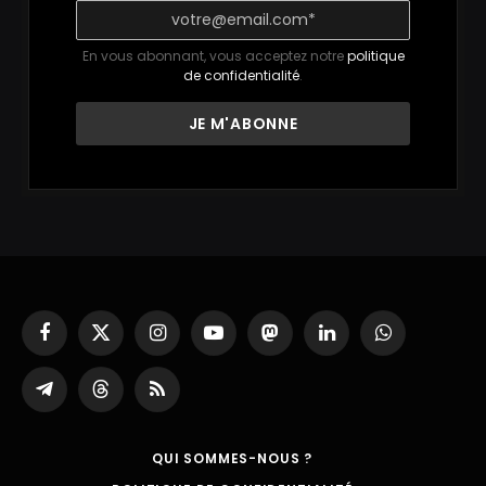
En vous abonnant, vous acceptez notre
politique
de confidentialité
.
Facebook
X
Instagram
YouTube
Mastodon
LinkedIn
WhatsApp
(Twitter)
Partager
Threads
RSS
sur
Telegram
QUI SOMMES-NOUS ?