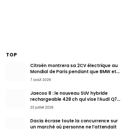
TOP
Citroën montrera sa 2CV électrique au
Mondial de Paris pendant que BMW et
Mini désertent le salon
7 août 2026
Jaecoo 8 : le nouveau SUV hybride
rechargeable 428 ch qui vise l’Audi Q7
arrive en Europe cet automne
23 juillet 2026
Dacia écrase toute la concurrence sur
un marché où personne ne l’attendait