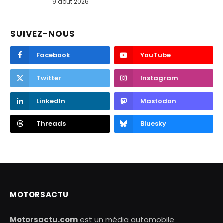
9 août 2026
SUIVEZ-NOUS
Facebook
YouTube
Twitter
Instagram
LinkedIn
Mastodon
Threads
Bluesky
MOTORSACTU
Motorsactu.com
est un média automobile