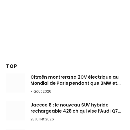
TOP
Citroën montrera sa 2CV électrique au
Mondial de Paris pendant que BMW et
Mini désertent le salon
7 août 2026
Jaecoo 8 : le nouveau SUV hybride
rechargeable 428 ch qui vise l’Audi Q7
arrive en Europe cet automne
23 juillet 2026