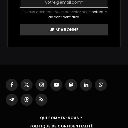
En vous abonnant, vous acceptez notre
politique
de confidentialité
.
Facebook
X
Instagram
YouTube
Mastodon
LinkedIn
WhatsApp
(Twitter)
Partager
Threads
RSS
sur
Telegram
QUI SOMMES-NOUS ?
POLITIQUE DE CONFIDENTIALITÉ