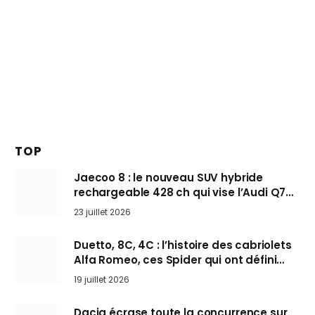
TOP
Jaecoo 8 : le nouveau SUV hybride
rechargeable 428 ch qui vise l’Audi Q7
arrive en Europe cet automne
23 juillet 2026
Duetto, 8C, 4C : l’histoire des cabriolets
Alfa Romeo, ces Spider qui ont défini
l’art de rouler cheveux au vent
19 juillet 2026
Dacia écrase toute la concurrence sur