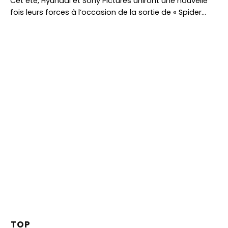
Cet été, Hyundai et Sony Pictures uniront une nouvelle
fois leurs forces à l’occasion de la sortie de « Spider…
TOP