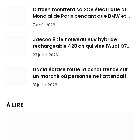
Citroën montrera sa 2CV électrique au
Mondial de Paris pendant que BMW et
Mini désertent le salon
7 août 2026
Jaecoo 8 : le nouveau SUV hybride
rechargeable 428 ch qui vise l’Audi Q7
arrive en Europe cet automne
23 juillet 2026
Dacia écrase toute la concurrence sur
un marché où personne ne l’attendait
31 juillet 2026
À LIRE