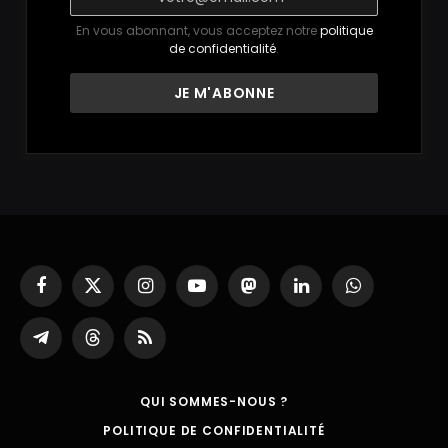
En vous abonnant, vous acceptez notre
politique
de confidentialité
.
Facebook
X
Instagram
YouTube
Mastodon
LinkedIn
WhatsApp
(Twitter)
Partager
Threads
RSS
sur
Telegram
QUI SOMMES-NOUS ?
POLITIQUE DE CONFIDENTIALITÉ