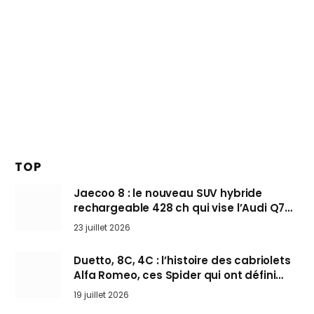
TOP
Jaecoo 8 : le nouveau SUV hybride
rechargeable 428 ch qui vise l’Audi Q7
arrive en Europe cet automne
23 juillet 2026
Duetto, 8C, 4C : l’histoire des cabriolets
Alfa Romeo, ces Spider qui ont défini
l’art de rouler cheveux au vent
19 juillet 2026