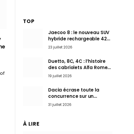
TOP
Jaecoo 8 : le nouveau SUV
hybride rechargeable 428
V
ch qui vise l’Audi Q7 arrive
he
23 juillet 2026
en Europe cet automne
Duetto, 8C, 4C : l’histoire
des cabriolets Alfa Romeo,
 of
ces Spider qui ont défini
19 juillet 2026
l’art de rouler cheveux au
vent
Dacia écrase toute la
concurrence sur un
marché où personne ne
31 juillet 2026
l’attendait
À LIRE