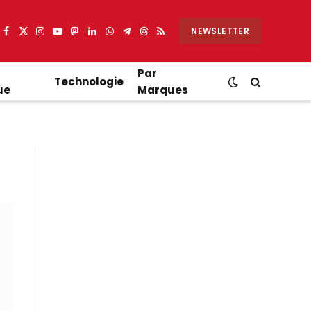
NEWSLETTER
Facebook
X
Instagram
YouTube
Mastodon
LinkedIn
WhatsApp
Partager
Threads
RSS
(Twitter)
sur
Telegram
Par
Technologie
ue
Marques