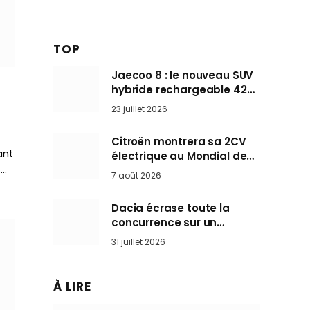
TOP
Jaecoo 8 : le nouveau SUV
hybride rechargeable 428
ch qui vise l’Audi Q7 arrive
23 juillet 2026
en Europe cet automne
Citroën montrera sa 2CV
ant
électrique au Mondial de
e…
Paris pendant que BMW et
7 août 2026
Mini désertent le salon
Dacia écrase toute la
concurrence sur un
marché où personne ne
31 juillet 2026
l’attendait
À LIRE