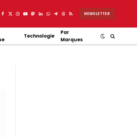
NEWSLETTER
Facebook
X
Instagram
YouTube
Mastodon
LinkedIn
WhatsApp
Partager
Threads
RSS
(Twitter)
sur
Telegram
Par
Technologie
ue
Marques