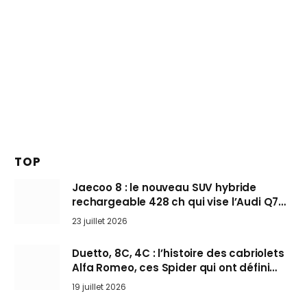
TOP
Jaecoo 8 : le nouveau SUV hybride
rechargeable 428 ch qui vise l’Audi Q7
arrive en Europe cet automne
23 juillet 2026
Duetto, 8C, 4C : l’histoire des cabriolets
Alfa Romeo, ces Spider qui ont défini
l’art de rouler cheveux au vent
19 juillet 2026