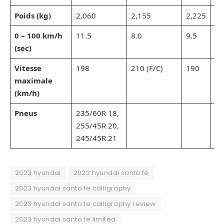
Poids (kg)
2,060
2,155
2,225
2,
0 – 100 km/h
11.5
8.0
9.5
9.
(sec)
Vitesse
198
210 (F/C)
190
19
maximale
(km/h)
Pneus
235/60R 18,
255/45R 20,
245/45R 21
2023 hyundai
2023 hyundai santa fe
2023 hyundai santa fe calligraphy
2023 hyundai santa fe calligraphy review
2023 hyundai santa fe limited