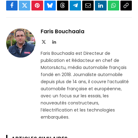
Facebook
Twitter
Pinterest
Bluesky
Threads
Partager
Email
LinkedIn
WhatsApp
Copi
sur
le
Telegram
lien
Faris Bouchaala
X
LinkedIn
(Twitter)
Faris Bouchaala est Directeur de
publication et Rédacteur en chef de
MotorsActu, média automobile français
fondé en 2018. Journaliste automobile
depuis plus de 14 ans, il couvre l’actualité
automobile française et européenne,
avec un focus sur les essais, les
nouveautés constructeurs,
l’électrification et les technologies
embarquées.