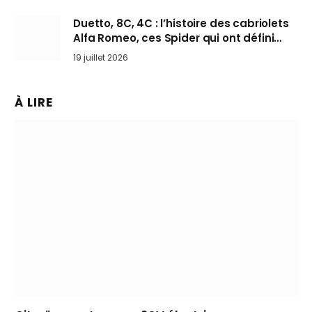
Duetto, 8C, 4C : l’histoire des cabriolets
Alfa Romeo, ces Spider qui ont défini
l’art de rouler cheveux au vent
19 juillet 2026
À LIRE