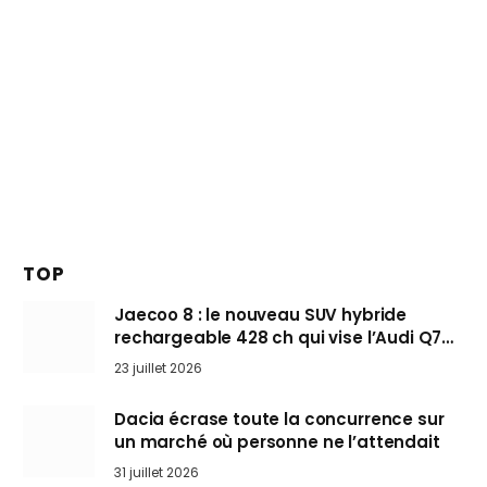
TOP
Jaecoo 8 : le nouveau SUV hybride
rechargeable 428 ch qui vise l’Audi Q7
arrive en Europe cet automne
23 juillet 2026
Dacia écrase toute la concurrence sur
un marché où personne ne l’attendait
31 juillet 2026