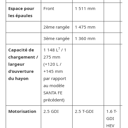
Espace pour
Front
1 511 mm
les épaules
2ème rangée
1 475 mm
3ème rangée
1 360 mm
7
Capacité de
1 148 L
/ 1
chargement /
275 mm
largeur
​(+120 L /
d’ouverture
+145 mm
du hayon
par rapport
au modèle
SANTA FE
précédent)
Motorisation
2.5 GDI
2.5 T-GDI
1.6 T-
1.6
GDI
GD
HEV
PH