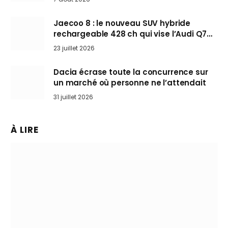
Jaecoo 8 : le nouveau SUV hybride
rechargeable 428 ch qui vise l’Audi Q7
arrive en Europe cet automne
23 juillet 2026
Dacia écrase toute la concurrence sur
un marché où personne ne l’attendait
31 juillet 2026
À LIRE