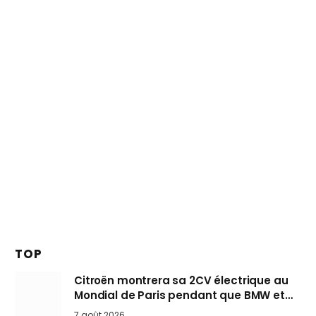
TOP
Citroën montrera sa 2CV électrique au
Mondial de Paris pendant que BMW et
Mini désertent le salon
7 août 2026