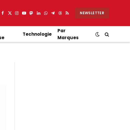
NEWSLETTER
Facebook
X
Instagram
YouTube
Mastodon
LinkedIn
WhatsApp
Partager
Threads
RSS
(Twitter)
sur
Telegram
Par
Technologie
ue
Marques