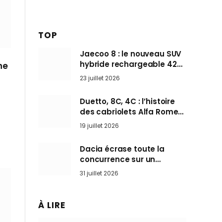
TOP
Jaecoo 8 : le nouveau SUV
hybride rechargeable 428
ne
ch qui vise l’Audi Q7 arrive
23 juillet 2026
en Europe cet automne
Duetto, 8C, 4C : l’histoire
des cabriolets Alfa Romeo,
ces Spider qui ont défini
19 juillet 2026
l’art de rouler cheveux au
vent
Dacia écrase toute la
concurrence sur un
marché où personne ne
31 juillet 2026
l’attendait
À LIRE