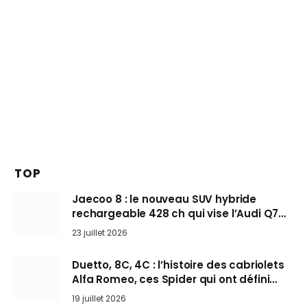
TOP
Jaecoo 8 : le nouveau SUV hybride
rechargeable 428 ch qui vise l’Audi Q7
arrive en Europe cet automne
23 juillet 2026
Duetto, 8C, 4C : l’histoire des cabriolets
Alfa Romeo, ces Spider qui ont défini
l’art de rouler cheveux au vent
19 juillet 2026