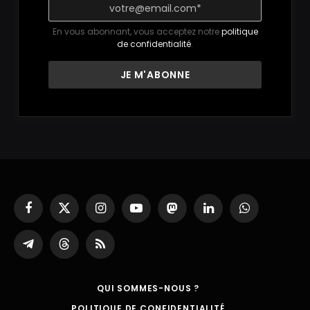
En vous abonnant, vous acceptez notre
politique
de confidentialité
.
Facebook
X
Instagram
YouTube
Mastodon
LinkedIn
WhatsApp
(Twitter)
Partager
Threads
RSS
sur
Telegram
QUI SOMMES-NOUS ?
POLITIQUE DE CONFIDENTIALITÉ