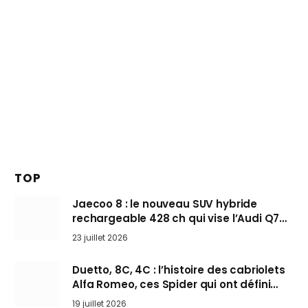
TOP
Jaecoo 8 : le nouveau SUV hybride
rechargeable 428 ch qui vise l’Audi Q7
arrive en Europe cet automne
23 juillet 2026
Duetto, 8C, 4C : l’histoire des cabriolets
Alfa Romeo, ces Spider qui ont défini
l’art de rouler cheveux au vent
19 juillet 2026