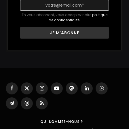
En vous abonnant, vous acceptez notre
politique
de confidentialité
.
Facebook
X
Instagram
YouTube
Mastodon
LinkedIn
WhatsApp
(Twitter)
Partager
Threads
RSS
sur
Telegram
QUI SOMMES-NOUS ?