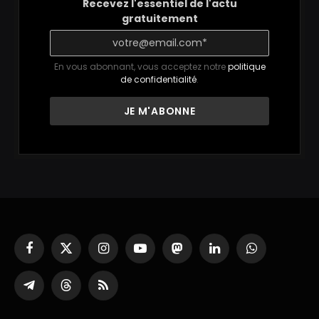
Recevez l'essentiel de l'actu
gratuitement
En vous abonnant, vous acceptez notre
politique
de confidentialité
.
Facebook
X
Instagram
YouTube
Mastodon
LinkedIn
WhatsApp
(Twitter)
Partager
Threads
RSS
sur
Telegram