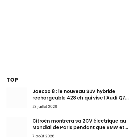
TOP
Jaecoo 8 : le nouveau SUV hybride
rechargeable 428 ch qui vise l’Audi Q7
arrive en Europe cet automne
23 juillet 2026
Citroën montrera sa 2CV électrique au
Mondial de Paris pendant que BMW et
Mini désertent le salon
7 août 2026