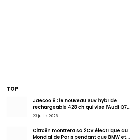
TOP
Jaecoo 8 : le nouveau SUV hybride
rechargeable 428 ch qui vise l’Audi Q7
arrive en Europe cet automne
23 juillet 2026
Citroën montrera sa 2CV électrique au
Mondial de Paris pendant que BMW et