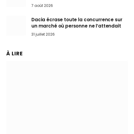
Mini désertent le salon
7 août 2026
Dacia écrase toute la concurrence sur
un marché où personne ne l’attendait
31 juillet 2026
À LIRE