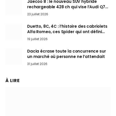
Jaecoo 8 : le nouveau SUV hybride
rechargeable 428 ch qui vise l’Audi Q7
arrive en Europe cet automne
23 juillet 2026
Duetto, 8C, 4C : l’histoire des cabriolets
Alfa Romeo, ces Spider qui ont défini
l’art de rouler cheveux au vent
19 juillet 2026
Dacia écrase toute la concurrence sur
un marché où personne ne l’attendait
31 juillet 2026
À LIRE