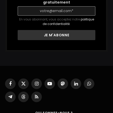
gratuitement
En vous abonnant, vous acceptez notre
politique
de confidentialité
.
Facebook
X
Instagram
YouTube
Mastodon
LinkedIn
WhatsApp
(Twitter)
Partager
Threads
RSS
sur
Telegram
QUI SOMMES-NOUS ?