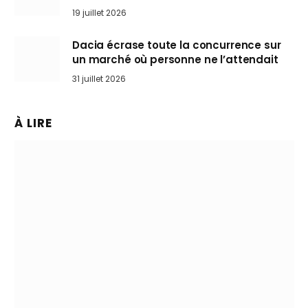
l’art de rouler cheveux au vent
19 juillet 2026
Dacia écrase toute la concurrence sur
un marché où personne ne l’attendait
31 juillet 2026
À LIRE