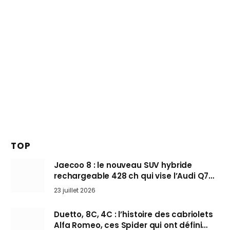
TOP
Jaecoo 8 : le nouveau SUV hybride
rechargeable 428 ch qui vise l’Audi Q7
arrive en Europe cet automne
23 juillet 2026
Duetto, 8C, 4C : l’histoire des cabriolets
Alfa Romeo, ces Spider qui ont défini