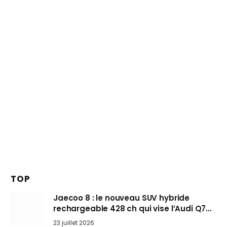
TOP
Jaecoo 8 : le nouveau SUV hybride
rechargeable 428 ch qui vise l’Audi Q7
arrive en Europe cet automne
23 juillet 2026