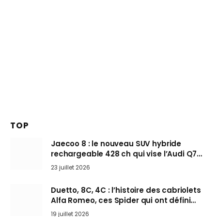
TOP
Jaecoo 8 : le nouveau SUV hybride
rechargeable 428 ch qui vise l’Audi Q7
arrive en Europe cet automne
23 juillet 2026
Duetto, 8C, 4C : l’histoire des cabriolets
Alfa Romeo, ces Spider qui ont défini
l’art de rouler cheveux au vent
19 juillet 2026