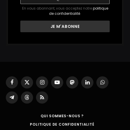
En vous abonnant, vous acceptez notre
politique
de confidentialité
.
Facebook
X
Instagram
YouTube
Mastodon
LinkedIn
WhatsApp
(Twitter)
Partager
Threads
RSS
sur
Telegram
QUI SOMMES-NOUS ?
POLITIQUE DE CONFIDENTIALITÉ