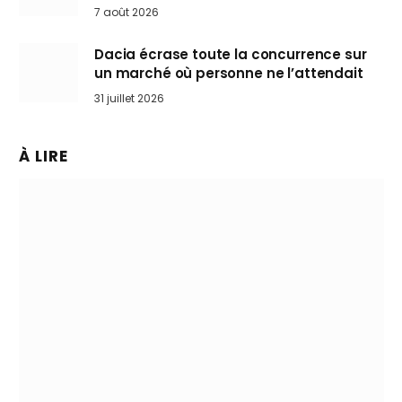
Mini désertent le salon
7 août 2026
Dacia écrase toute la concurrence sur
un marché où personne ne l’attendait
31 juillet 2026
À LIRE