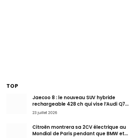
TOP
Jaecoo 8 : le nouveau SUV hybride
rechargeable 428 ch qui vise l’Audi Q7
arrive en Europe cet automne
23 juillet 2026
Citroën montrera sa 2CV électrique au
Mondial de Paris pendant que BMW et