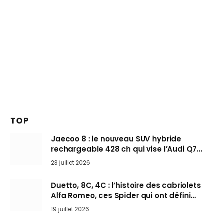
TOP
Jaecoo 8 : le nouveau SUV hybride
rechargeable 428 ch qui vise l’Audi Q7
arrive en Europe cet automne
23 juillet 2026
Duetto, 8C, 4C : l’histoire des cabriolets
Alfa Romeo, ces Spider qui ont défini
l’art de rouler cheveux au vent
19 juillet 2026