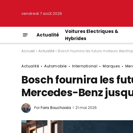
vendredi 7 août 2026
Voitures Electriques &
Actualité
Hybrides
Accueil
»
Actualité
»
Bosch fournira les futurs moteurs élect
Actualité
Automobile
International
Marques
Mer
Bosch fournira les fu
Mercedes-Benz jusqu
Par
Faris Bouchaala
21 mai 2026
© Mercedes-Benz