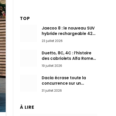
TOP
Jaecoo 8 : le nouveau SUV
hybride rechargeable 428
ch qui vise l’Audi Q7 arrive
23 juillet 2026
en Europe cet automne
Duetto, 8C, 4C : l’histoire
des cabriolets Alfa Romeo,
ces Spider qui ont défini
19 juillet 2026
l’art de rouler cheveux au
vent
Dacia écrase toute la
concurrence sur un
marché où personne ne
31 juillet 2026
l’attendait
À LIRE