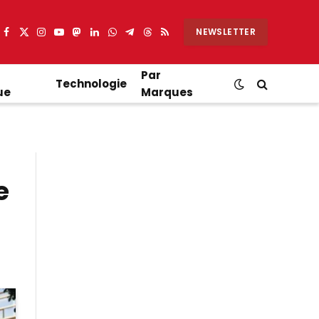
NEWSLETTER
Facebook
X
Instagram
YouTube
Mastodon
LinkedIn
WhatsApp
Partager
Threads
RSS
(Twitter)
sur
Telegram
Par
Technologie
ue
Marques
e